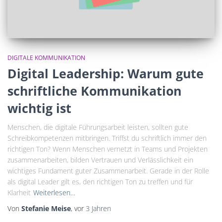
DIGITALE KOMMUNIKATION
Digital Leadership: Warum gute
schriftliche Kommunikation
wichtig ist
Menschen, die digitale Führungsarbeit leisten, sollten gute
Schreibkompetenzen mitbringen. Triffst du schriftlich immer den
richtigen Ton? Wenn Menschen vernetzt in Teams und Projekten
zusammenarbeiten, bilden Vertrauen und Verlässlichkeit ein
wichtiges Fundament guter Zusammenarbeit. Gerade in der Rolle
als digital Leader gilt es, den richtigen Ton zu treffen und für
Klarheit
Weiterlesen…
Von
Stefanie Meise
, vor
3 Jahren